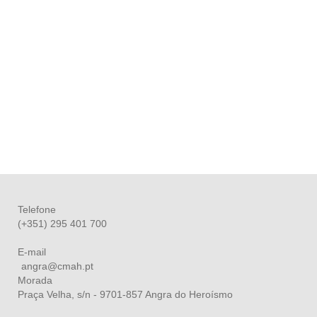
Telefone
(+351) 295 401 700
E-mail
angra@cmah.pt
Morada
Praça Velha, s/n - 9701-857 Angra do Heroísmo