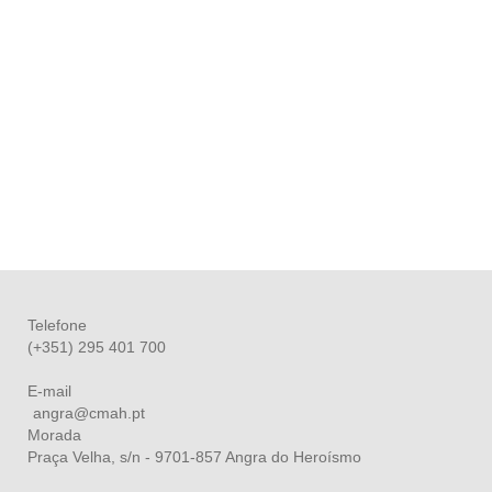
Telefone
(+351) 295 401 700
E-mail
angra@cmah.pt
Morada
Praça Velha, s/n - 9701-857 Angra do Heroísmo